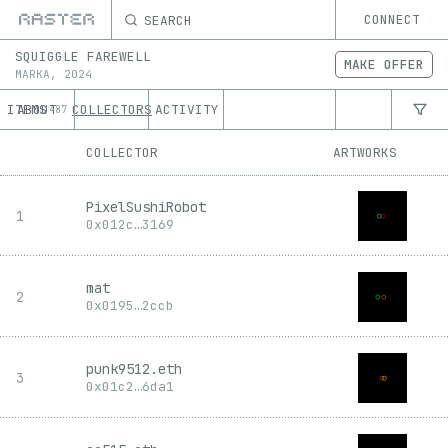
SEARCH
CONNECT
SQUIGGLE FAREWELL
MAKE OFFER
MARKA
,
2024
ITEMS
ABOUT
COLLECTORS
ACTIVITY
487
COLLECTOR
ARTWORKS
PixelSushiRobot
1
0x
012c
…
3169
mat
2
0x
0195
…
2ccb
punk9512.eth
3
0x
01c2
…
6da1