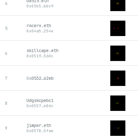
oa515.eth
4
0x
03b5
…
bbc9
r4cerx.eth
5
0x
04a5
…
254e
skillcape.eth
6
0x
0519
…
560c
7
0x
0532
…
62eb
Udgskcpebc1
8
0x
0557
…
e8dc
jimper.eth
9
0x
0578
…
5fae